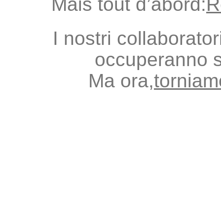
Mais tout d’abord:
R
I nostri collaborato
occuperanno s
Ma ora,
torniamo