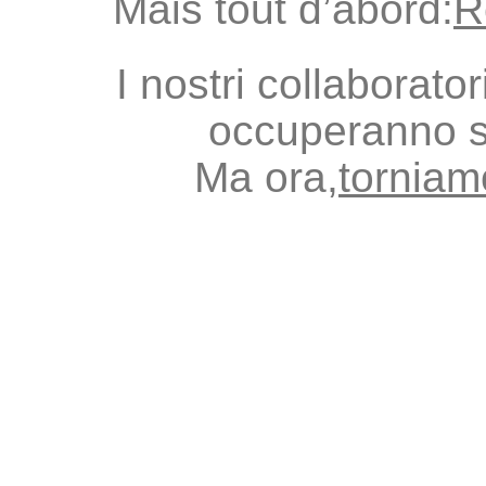
Mais tout d’abord:
R
I nostri collaborato
occuperanno s
Ma ora,
torniamo